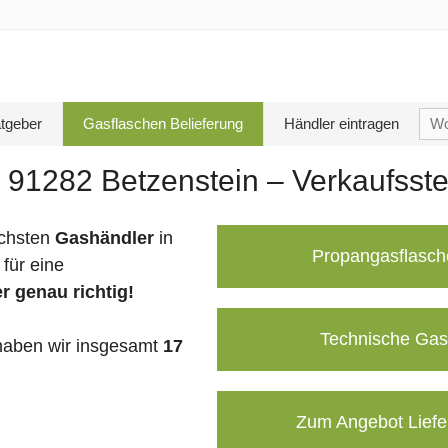
Su
tgeber
Gasflaschen Belieferung
Händler eintragen
nac
 91282 Betzenstein – Verkaufsste
chsten
Gashändler
in
Propangasflasch
für eine
r genau richtig!
Technische Gas
aben wir insgesamt
17
Zum Angebot Liefe