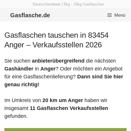
Zum
Deutschlandweit | 5kg - 33kg Gasflaschen
Inhalt
Gasflasche.de
Menü
springen
Gasflaschen tauschen in 83454
Anger – Verkaufsstellen 2026
Sie suchen
anbieterübergreifend
die nächsten
Gashändler
in
Anger
? Oder möchten ein Angebot
für eine Gasflaschenlieferung?
Dann sind Sie hier
genau richtig!
Im Umkreis von
20 km um Anger
haben wir
insgesamt
11 Gasflaschen Verkaufsstellen
gefunden.