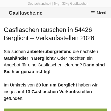
Zum
Deutschlandweit | 5kg - 33kg Gasflaschen
Inhalt
Gasflasche.de
Menü
springen
Gasflaschen tauschen in 54426
Berglicht – Verkaufsstellen 2026
Sie suchen
anbieterübergreifend
die nächsten
Gashändler
in
Berglicht
? Oder möchten ein
Angebot für eine Gasflaschenlieferung?
Dann sind
Sie hier genau richtig!
Im Umkreis von
20 km um Berglicht
haben wir
insgesamt
13 Gasflaschen Verkaufsstellen
gefunden.