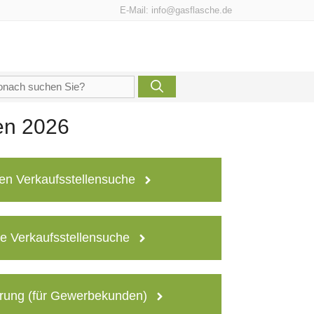
E-Mail:
info@gasflasche.de
che
h:
en 2026
en Verkaufsstellensuche
e Verkaufsstellensuche
rung (für Gewerbekunden)