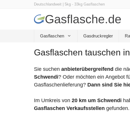
Zum
Deutschlandweit | 5kg - 33kg Gasflaschen
Inhalt
springen
Gasflaschen
Gasdruckregler
Ra
Gasflaschen tauschen i
Sie suchen
anbieterübergreifend
die nä
Schwendi
? Oder möchten ein Angebot fü
Gasflaschenlieferung?
Dann sind Sie hie
Im Umkreis von
20 km um Schwendi
hab
Gasflaschen Verkaufsstellen
gefunden.