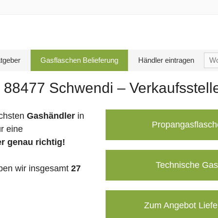
Su
tgeber
Gasflaschen Belieferung
Händler eintragen
nac
n 88477 Schwendi – Verkaufsstell
chsten
Gashändler
in
Propangasflasch
r eine
r genau richtig!
Technische Gas
en wir insgesamt
27
Zum Angebot Liefe