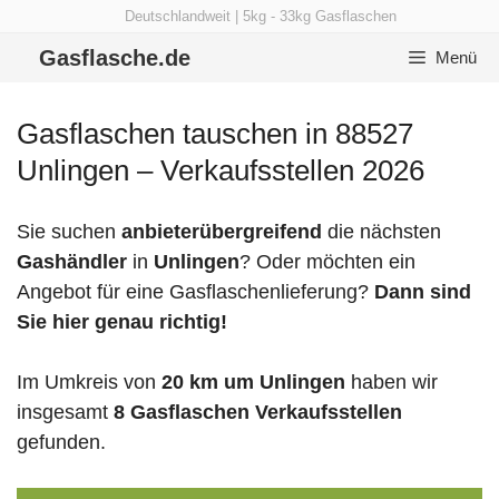
Zum
Deutschlandweit | 5kg - 33kg Gasflaschen
Inhalt
Gasflasche.de
Menü
springen
Gasflaschen tauschen in 88527
Unlingen – Verkaufsstellen 2026
Sie suchen
anbieterübergreifend
die nächsten
Gashändler
in
Unlingen
? Oder möchten ein
Angebot für eine Gasflaschenlieferung?
Dann sind
Sie hier genau richtig!
Im Umkreis von
20 km um Unlingen
haben wir
insgesamt
8 Gasflaschen Verkaufsstellen
gefunden.