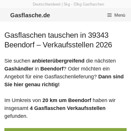
Zum
Deutschlandweit | 5kg - 33kg Gasflaschen
Inhalt
Gasflasche.de
Menü
springen
Gasflaschen tauschen in 39343
Beendorf – Verkaufsstellen 2026
Sie suchen
anbieterübergreifend
die nächsten
Gashändler
in
Beendorf
? Oder möchten ein
Angebot für eine Gasflaschenlieferung?
Dann sind
Sie hier genau richtig!
Im Umkreis von
20 km um Beendorf
haben wir
insgesamt
4 Gasflaschen Verkaufsstellen
gefunden.