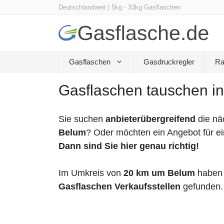
Zum
Deutschlandweit | 5kg - 33kg Gasflaschen
Inhalt
springen
Gasflaschen
Gasdruckregler
Ra
Gasflaschen tauschen in
Sie suchen
anbieterübergreifend
die nä
Belum
? Oder möchten ein Angebot für e
Dann sind Sie hier genau richtig!
Im Umkreis von
20 km um Belum
haben 
Gasflaschen Verkaufsstellen
gefunden.