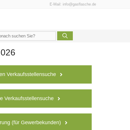
E-Mail:
info@gasflasche.de
che
h:
2026
en Verkaufsstellensuche
e Verkaufsstellensuche
rung (für Gewerbekunden)