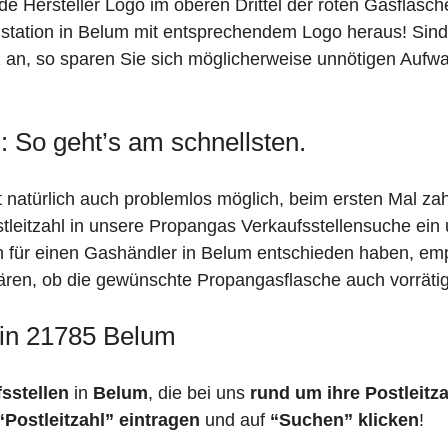
de Hersteller Logo im oberen Drittel der roten Gasflasc
ation in Belum mit entsprechendem Logo heraus! Sind Si
 an, so sparen Sie sich möglicherweise unnötigen Aufwa
 So geht’s am schnellsten.
 natürlich auch problemlos möglich, beim ersten Mal za
stleitzahl in unsere Propangas Verkaufsstellensuche ein
ch für einen Gashändler in Belum entschieden haben, em
 klären, ob die gewünschte Propangasflasche auch vorräti
 in 21785 Belum
fsstellen
in
Belum
, die bei uns
rund um ihre Postleitza
“Postleitzahl” eintragen
und auf
“Suchen” klicken
!