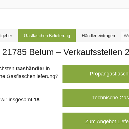
Su
tgeber
Gasflaschen Belieferung
Händler eintragen
nac
 21785 Belum – Verkaufsstellen 
chsten
Gashändler
in
Propangasflasch
ine Gasflaschenlieferung?
Technische Gas
wir insgesamt
18
Zum Angebot Liefe