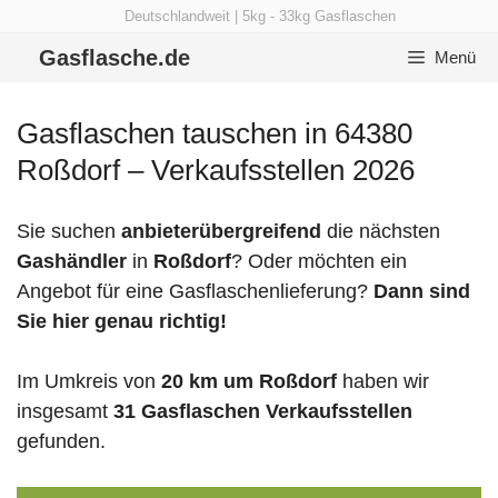
Zum
Deutschlandweit | 5kg - 33kg Gasflaschen
Inhalt
Gasflasche.de
Menü
springen
Gasflaschen tauschen in 64380
Roßdorf – Verkaufsstellen 2026
Sie suchen
anbieterübergreifend
die nächsten
Gashändler
in
Roßdorf
? Oder möchten ein
Angebot für eine Gasflaschenlieferung?
Dann sind
Sie hier genau richtig!
Im Umkreis von
20 km um Roßdorf
haben wir
insgesamt
31 Gasflaschen Verkaufsstellen
gefunden.