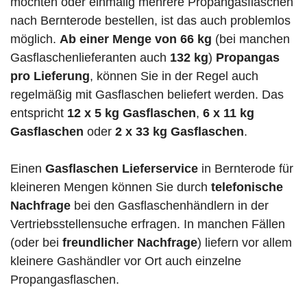
möchten oder einmalig mehrere Propangasflaschen
nach Bernterode bestellen, ist das auch problemlos
möglich.
Ab einer Menge von 66 kg
(bei manchen
Gasflaschenlieferanten auch
132 kg
)
Propangas
pro Lieferung
, können Sie in der Regel auch
regelmäßig mit Gasflaschen beliefert werden. Das
entspricht
12 x 5 kg Gasflaschen
,
6 x 11 kg
Gasflaschen
oder
2 x 33 kg Gasflaschen
.
Einen
Gasflaschen Lieferservice
in Bernterode für
kleineren Mengen können Sie durch
telefonische
Nachfrage
bei den Gasflaschenhändlern in der
Vertriebsstellensuche erfragen. In manchen Fällen
(oder bei
freundlicher Nachfrage
) liefern vor allem
kleinere Gashändler vor Ort auch einzelne
Propangasflaschen.