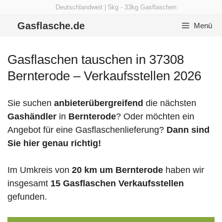
Zum
Deutschlandweit | 5kg - 33kg Gasflaschen
Inhalt
Gasflasche.de
Menü
springen
Gasflaschen tauschen in 37308
Bernterode – Verkaufsstellen 2026
Sie suchen
anbieterübergreifend
die nächsten
Gashändler
in
Bernterode
? Oder möchten ein
Angebot für eine Gasflaschenlieferung?
Dann sind
Sie hier genau richtig!
Im Umkreis von
20 km um Bernterode
haben wir
insgesamt
15 Gasflaschen Verkaufsstellen
gefunden.