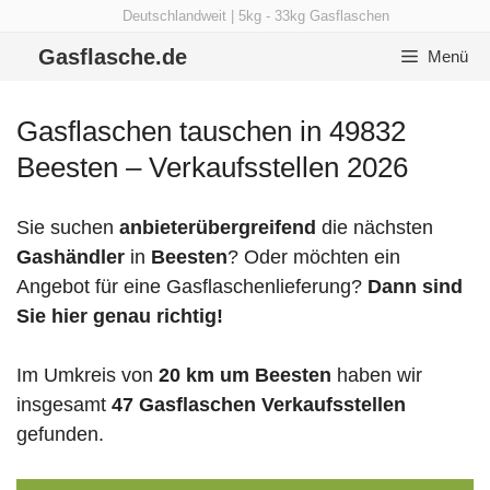
Zum
Deutschlandweit | 5kg - 33kg Gasflaschen
Inhalt
Gasflasche.de
Menü
springen
Gasflaschen tauschen in 49832
Beesten – Verkaufsstellen 2026
Sie suchen
anbieterübergreifend
die nächsten
Gashändler
in
Beesten
? Oder möchten ein
Angebot für eine Gasflaschenlieferung?
Dann sind
Sie hier genau richtig!
Im Umkreis von
20 km um Beesten
haben wir
insgesamt
47 Gasflaschen Verkaufsstellen
gefunden.