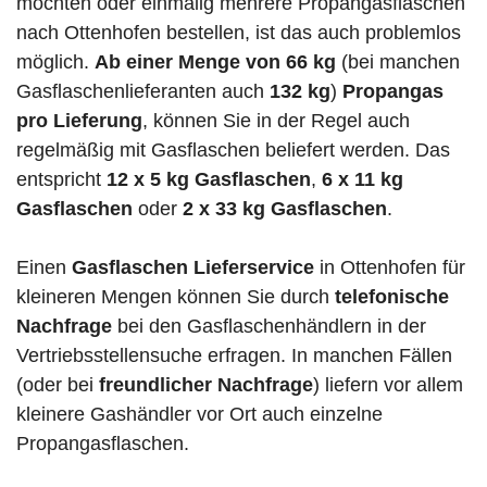
möchten oder einmalig mehrere Propangasflaschen
nach Ottenhofen bestellen, ist das auch problemlos
möglich.
Ab einer Menge von 66 kg
(bei manchen
Gasflaschenlieferanten auch
132 kg
)
Propangas
pro Lieferung
, können Sie in der Regel auch
regelmäßig mit Gasflaschen beliefert werden. Das
entspricht
12 x 5 kg Gasflaschen
,
6 x 11 kg
Gasflaschen
oder
2 x 33 kg Gasflaschen
.
Einen
Gasflaschen Lieferservice
in Ottenhofen für
kleineren Mengen können Sie durch
telefonische
Nachfrage
bei den Gasflaschenhändlern in der
Vertriebsstellensuche erfragen. In manchen Fällen
(oder bei
freundlicher Nachfrage
) liefern vor allem
kleinere Gashändler vor Ort auch einzelne
Propangasflaschen.