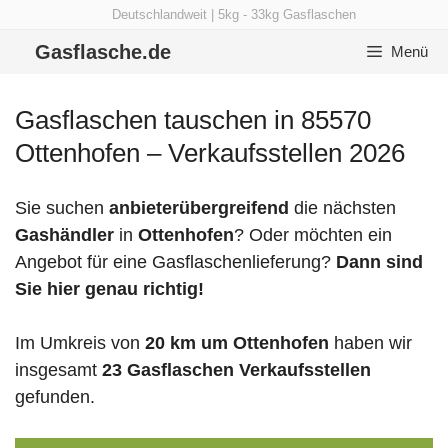
Zum
Deutschlandweit | 5kg - 33kg Gasflaschen
Inhalt
Gasflasche.de
Menü
springen
Gasflaschen tauschen in 85570
Ottenhofen – Verkaufsstellen 2026
Sie suchen
anbieterübergreifend
die nächsten
Gashändler
in
Ottenhofen
? Oder möchten ein
Angebot für eine Gasflaschenlieferung?
Dann sind
Sie hier genau richtig!
Im Umkreis von
20 km um Ottenhofen
haben wir
insgesamt
23 Gasflaschen Verkaufsstellen
gefunden.