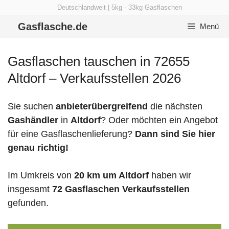
Zum
Deutschlandweit | 5kg - 33kg Gasflaschen
Inhalt
Gasflasche.de
Menü
springen
Gasflaschen tauschen in 72655
Altdorf – Verkaufsstellen 2026
Sie suchen
anbieterübergreifend
die nächsten
Gashändler
in
Altdorf
? Oder möchten ein Angebot
für eine Gasflaschenlieferung?
Dann sind Sie hier
genau richtig!
Im Umkreis von
20 km um Altdorf
haben wir
insgesamt
72 Gasflaschen Verkaufsstellen
gefunden.