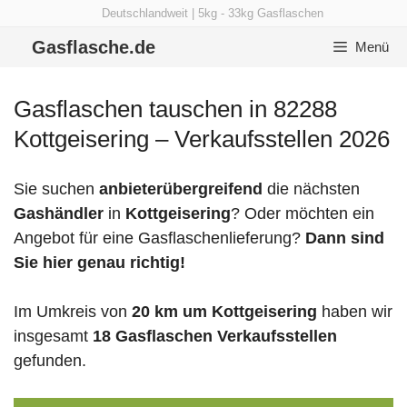
Zum
Deutschlandweit | 5kg - 33kg Gasflaschen
Inhalt
Gasflasche.de
Menü
springen
Gasflaschen tauschen in 82288
Kottgeisering – Verkaufsstellen 2026
Sie suchen
anbieterübergreifend
die nächsten
Gashändler
in
Kottgeisering
? Oder möchten ein
Angebot für eine Gasflaschenlieferung?
Dann sind
Sie hier genau richtig!
Im Umkreis von
20 km um Kottgeisering
haben wir
insgesamt
18 Gasflaschen Verkaufsstellen
gefunden.