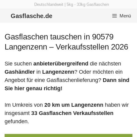
Zum
Deutschlandweit | 5kg - 33kg Gasflaschen
Inhalt
Gasflasche.de
Menü
springen
Gasflaschen tauschen in 90579
Langenzenn – Verkaufsstellen 2026
Sie suchen
anbieterübergreifend
die nächsten
Gashändler
in
Langenzenn
? Oder möchten ein
Angebot für eine Gasflaschenlieferung?
Dann sind
Sie hier genau richtig!
Im Umkreis von
20 km um Langenzenn
haben wir
insgesamt
33 Gasflaschen Verkaufsstellen
gefunden.