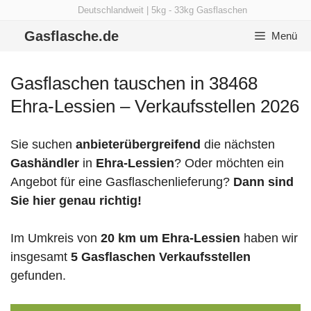
Zum
Deutschlandweit | 5kg - 33kg Gasflaschen
Inhalt
Gasflasche.de
Menü
springen
Gasflaschen tauschen in 38468
Ehra-Lessien – Verkaufsstellen 2026
Sie suchen
anbieterübergreifend
die nächsten
Gashändler
in
Ehra-Lessien
? Oder möchten ein
Angebot für eine Gasflaschenlieferung?
Dann sind
Sie hier genau richtig!
Im Umkreis von
20 km um Ehra-Lessien
haben wir
insgesamt
5 Gasflaschen Verkaufsstellen
gefunden.