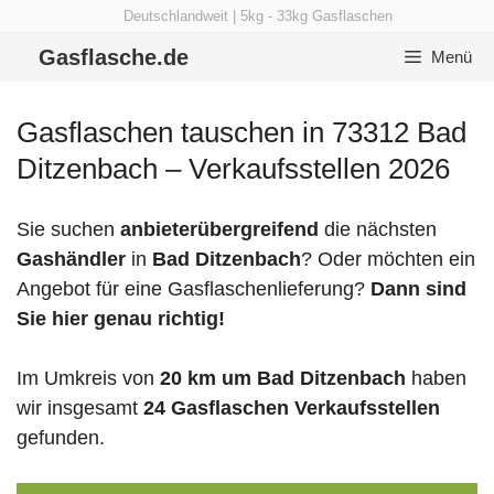
Zum
Deutschlandweit | 5kg - 33kg Gasflaschen
Inhalt
Gasflasche.de
Menü
springen
Gasflaschen tauschen in 73312 Bad
Ditzenbach – Verkaufsstellen 2026
Sie suchen
anbieterübergreifend
die nächsten
Gashändler
in
Bad Ditzenbach
? Oder möchten ein
Angebot für eine Gasflaschenlieferung?
Dann sind
Sie hier genau richtig!
Im Umkreis von
20 km um Bad Ditzenbach
haben
wir insgesamt
24 Gasflaschen Verkaufsstellen
gefunden.