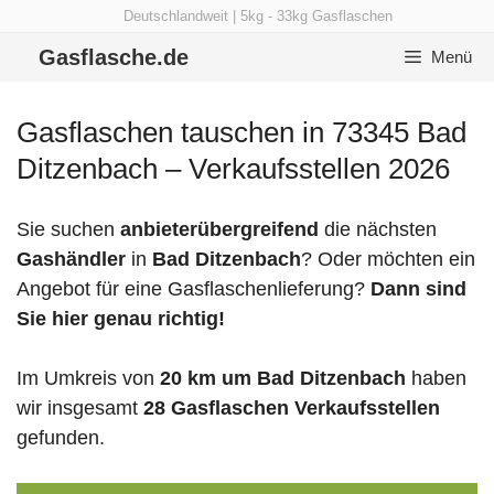
Zum
Deutschlandweit | 5kg - 33kg Gasflaschen
Inhalt
Gasflasche.de
Menü
springen
Gasflaschen tauschen in 73345 Bad
Ditzenbach – Verkaufsstellen 2026
Sie suchen
anbieterübergreifend
die nächsten
Gashändler
in
Bad Ditzenbach
? Oder möchten ein
Angebot für eine Gasflaschenlieferung?
Dann sind
Sie hier genau richtig!
Im Umkreis von
20 km um Bad Ditzenbach
haben
wir insgesamt
28 Gasflaschen Verkaufsstellen
gefunden.