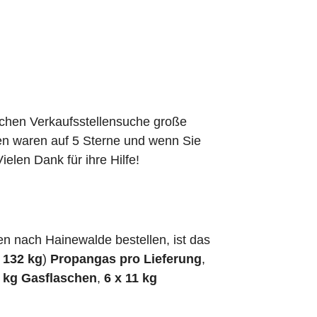
schen Verkaufsstellensuche große
den waren auf 5 Sterne und wenn Sie
elen Dank für ihre Hilfe!
n nach Hainewalde bestellen, ist das
h
132 kg
)
Propangas pro Lieferung
,
5 kg Gasflaschen
,
6 x 11 kg