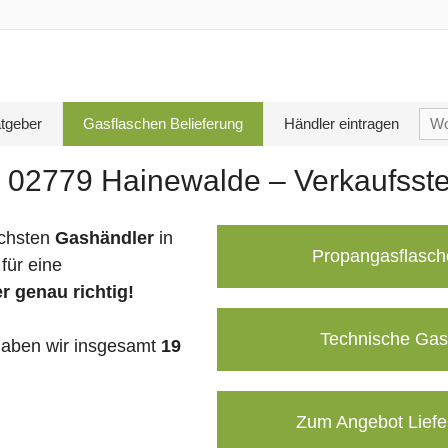
Su
tgeber
Gasflaschen Belieferung
Händler eintragen
nac
 02779 Hainewalde – Verkaufsste
chsten
Gashändler
in
Propangasflasch
für eine
r genau richtig!
Technische Gas
aben wir insgesamt
19
Zum Angebot Liefe