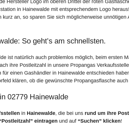
de Hersteller Logo im oberen Drittel der roten Gasflasc
ation in Hainewalde mit entsprechendem Logo heraus! S
 kurz an, so sparen Sie sich möglicherweise unnötigen 
walde: So geht’s am schnellsten.
e ist natürlich auch problemlos möglich, beim ersten M
fach ihre Postleitzahl in unsere Propangas Verkaufsstell
ch für einen Gashändler in Hainewalde entschieden habe
 Vorfeld klären, ob die gewünschte Propangasflasche auch 
 in 02779 Hainewalde
fsstellen
in
Hainewalde
, die bei uns
rund um ihre Post
“Postleitzahl” eintragen
und auf
“Suchen” klicken
!