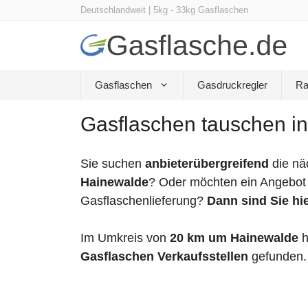
Zum
Deutschlandweit | 5kg - 33kg Gasflaschen
Inhalt
springen
Gasflaschen
Gasdruckregler
Ra
Gasflaschen tauschen in
Sie suchen
anbieterübergreifend
die nä
Hainewalde
? Oder möchten ein Angebot 
Gasflaschenlieferung?
Dann sind Sie hie
Im Umkreis von
20 km um Hainewalde
h
Gasflaschen Verkaufsstellen
gefunden.