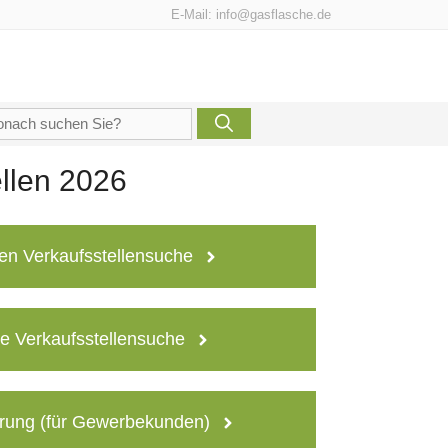
E-Mail:
info@gasflasche.de
che
h:
llen 2026
en Verkaufsstellensuche
e Verkaufsstellensuche
rung (für Gewerbekunden)