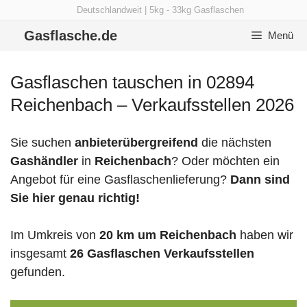
Zum
Deutschlandweit | 5kg - 33kg Gasflaschen
Inhalt
Gasflasche.de
Menü
springen
Gasflaschen tauschen in 02894
Reichenbach – Verkaufsstellen 2026
Sie suchen
anbieterübergreifend
die nächsten
Gashändler
in
Reichenbach
? Oder möchten ein
Angebot für eine Gasflaschenlieferung?
Dann sind
Sie hier genau richtig!
Im Umkreis von
20 km um Reichenbach
haben wir
insgesamt
26 Gasflaschen Verkaufsstellen
gefunden.