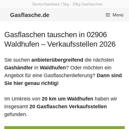
Zum
Deutschlandweit | 5kg - 33kg Gasflaschen
Inhalt
Gasflasche.de
Menü
springen
Gasflaschen tauschen in 02906
Waldhufen – Verkaufsstellen 2026
Sie suchen
anbieterübergreifend
die nächsten
Gashändler
in
Waldhufen
? Oder möchten ein
Angebot für eine Gasflaschenlieferung?
Dann sind
Sie hier genau richtig!
Im Umkreis von
20 km um Waldhufen
haben wir
insgesamt
20 Gasflaschen Verkaufsstellen
gefunden.