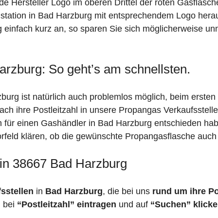
de Hersteller Logo im oberen Drittel der roten Gasflasc
ation in Bad Harzburg mit entsprechendem Logo heraus!
 einfach kurz an, so sparen Sie sich möglicherweise un
arzburg: So geht’s am schnellsten.
urg ist natürlich auch problemlos möglich, beim ersten
fach ihre Postleitzahl in unsere Propangas Verkaufsstell
ch für einen Gashändler in Bad Harzburg entschieden ha
 Vorfeld klären, ob die gewünschte Propangasflasche auch 
 in 38667 Bad Harzburg
fsstellen
in
Bad Harzburg
, die bei uns
rund um ihre Po
h bei
“Postleitzahl” eintragen
und auf
“Suchen” klick