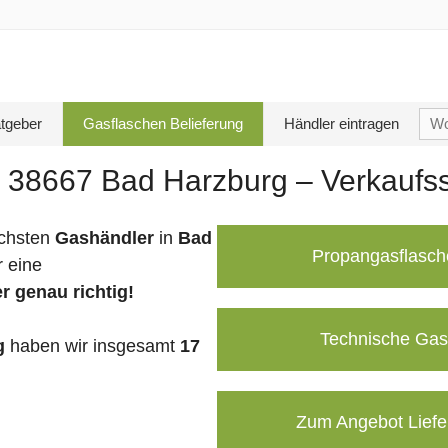
Su
tgeber
Gasflaschen Belieferung
Händler eintragen
nac
 38667 Bad Harzburg – Verkaufss
chsten
Gashändler
in
Bad
Propangasflasch
 eine
r genau richtig!
Technische Gas
g
haben wir insgesamt
17
Zum Angebot Liefe