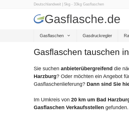
Zum
Deutschlandweit | 5kg - 33kg Gasflaschen
Inhalt
springen
Gasflaschen
Gasdruckregler
Ra
Gasflaschen tauschen in
Sie suchen
anbieterübergreifend
die nä
Harzburg
? Oder möchten ein Angebot für
Gasflaschenlieferung?
Dann sind Sie hie
Im Umkreis von
20 km um Bad Harzbur
Gasflaschen Verkaufsstellen
gefunden.