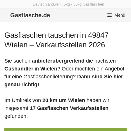
Zum
Deutschlandweit | 5kg - 33kg Gasflaschen
Inhalt
Gasflasche.de
Menü
springen
Gasflaschen tauschen in 49847
Wielen – Verkaufsstellen 2026
Sie suchen
anbieterübergreifend
die nächsten
Gashändler
in
Wielen
? Oder möchten ein Angebot
für eine Gasflaschenlieferung?
Dann sind Sie hier
genau richtig!
Im Umkreis von
20 km um Wielen
haben wir
insgesamt
17 Gasflaschen Verkaufsstellen
gefunden.