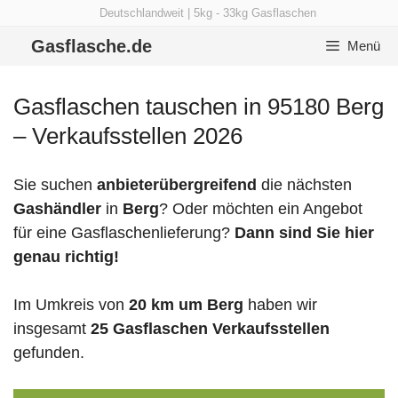
Zum
Deutschlandweit | 5kg - 33kg Gasflaschen
Inhalt
Gasflasche.de
Menü
springen
Gasflaschen tauschen in 95180 Berg
– Verkaufsstellen 2026
Sie suchen
anbieterübergreifend
die nächsten
Gashändler
in
Berg
? Oder möchten ein Angebot
für eine Gasflaschenlieferung?
Dann sind Sie hier
genau richtig!
Im Umkreis von
20 km um Berg
haben wir
insgesamt
25 Gasflaschen Verkaufsstellen
gefunden.