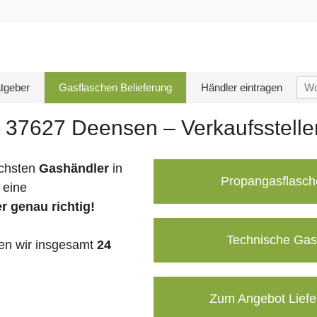
Su
tgeber
Gasflaschen Belieferung
Händler eintragen
nac
n 37627 Deensen – Verkaufsstell
chsten
Gashändler
in
Propangasflasch
 eine
r genau richtig!
Technische Gas
n wir insgesamt
24
Zum Angebot Liefe