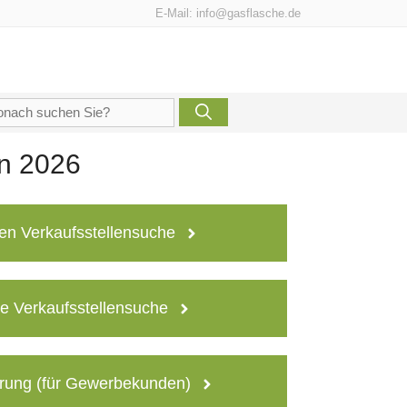
E-Mail:
info@gasflasche.de
che
h:
en 2026
en Verkaufsstellensuche
e Verkaufsstellensuche
rung (für Gewerbekunden)