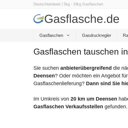
Zum
Deutschlandweit | 5kg - 33kg Gasflaschen
Inhalt
springen
Gasflaschen
Gasdruckregler
Ra
Gasflaschen tauschen i
Sie suchen
anbieterübergreifend
die nä
Deensen
? Oder möchten ein Angebot für
Gasflaschenlieferung?
Dann sind Sie hie
Im Umkreis von
20 km um Deensen
habe
Gasflaschen Verkaufsstellen
gefunden.