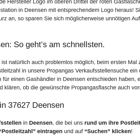
de Hersteller Logo im oberen Drittel der roten Gasflasc
ation in Deensen mit entsprechendem Logo heraus! Sind
rz an, so sparen Sie sich möglicherweise unnötigen Auf
en: So geht’s am schnellsten.
ist natürlich auch problemlos möglich, beim ersten Mal
stleitzahl in unsere Propangas Verkaufsstellensuche ein
ch für einen Gashändler in Deensen entschieden haben, 
feld klären, ob die gewünschte Propangasflasche auch vorr
 in 37627 Deensen
fsstellen
in
Deensen
, die bei uns
rund um ihre Postlei
“Postleitzahl” eintragen
und auf
“Suchen” klicken
!