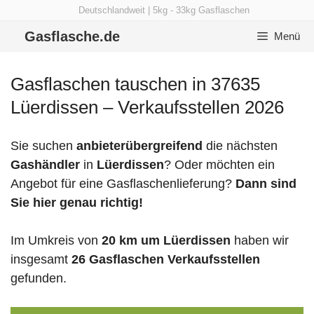
Zum
Deutschlandweit | 5kg - 33kg Gasflaschen
Inhalt
Gasflasche.de
Menü
springen
Gasflaschen tauschen in 37635
Lüerdissen – Verkaufsstellen 2026
Sie suchen
anbieterübergreifend
die nächsten
Gashändler
in
Lüerdissen
? Oder möchten ein
Angebot für eine Gasflaschenlieferung?
Dann sind
Sie hier genau richtig!
Im Umkreis von
20 km um Lüerdissen
haben wir
insgesamt
26 Gasflaschen Verkaufsstellen
gefunden.