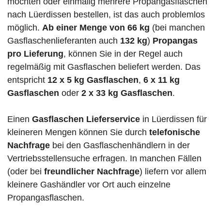
möchten oder einmalig mehrere Propangasflaschen
nach Lüerdissen bestellen, ist das auch problemlos
möglich.
Ab einer Menge von 66 kg
(bei manchen
Gasflaschenlieferanten auch
132 kg
)
Propangas
pro Lieferung
, können Sie in der Regel auch
regelmäßig mit Gasflaschen beliefert werden. Das
entspricht
12 x 5 kg Gasflaschen
,
6 x 11 kg
Gasflaschen
oder
2 x 33 kg Gasflaschen
.
Einen
Gasflaschen Lieferservice
in Lüerdissen für
kleineren Mengen können Sie durch
telefonische
Nachfrage
bei den Gasflaschenhändlern in der
Vertriebsstellensuche erfragen. In manchen Fällen
(oder bei
freundlicher Nachfrage
) liefern vor allem
kleinere Gashändler vor Ort auch einzelne
Propangasflaschen.