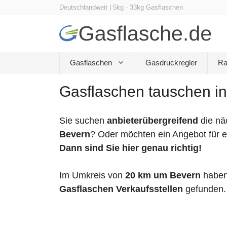
Zum
Deutschlandweit | 5kg - 33kg Gasflaschen
Inhalt
springen
Gasflaschen
Gasdruckregler
Ra
Gasflaschen tauschen in
Sie suchen
anbieterübergreifend
die nä
Bevern
? Oder möchten ein Angebot für e
Dann sind Sie hier genau richtig!
Im Umkreis von
20 km um Bevern
haben
Gasflaschen Verkaufsstellen
gefunden.