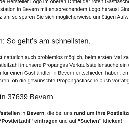
de Hersteller Logo im oberen Drittel der roten Gasflasc
ation in Bevern mit entsprechendem Logo heraus! Sind S
z an, so sparen Sie sich möglicherweise unnötigen Aufw
: So geht’s am schnellsten.
t natürlich auch problemlos möglich, beim ersten Mal z
stleitzahl in unsere Propangas Verkaufsstellensuche ein
ch für einen Gashändler in Bevern entschieden haben, e
 klären, ob die gewünschte Propangasflasche auch vorräti
 in 37639 Bevern
fsstellen
in
Bevern
, die bei uns
rund um ihre Postleitz
“Postleitzahl” eintragen
und auf
“Suchen” klicken
!