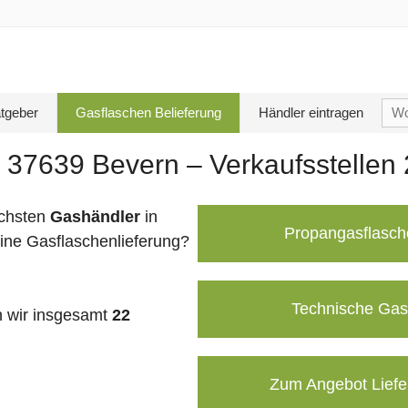
Su
tgeber
Gasflaschen Belieferung
Händler eintragen
nac
 37639 Bevern – Verkaufsstellen
chsten
Gashändler
in
Propangasflasch
ine Gasflaschenlieferung?
Technische Gas
 wir insgesamt
22
Zum Angebot Liefe