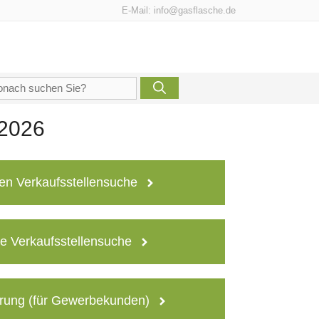
E-Mail:
info@gasflasche.de
che
h:
 2026
en Verkaufsstellensuche
e Verkaufsstellensuche
rung (für Gewerbekunden)