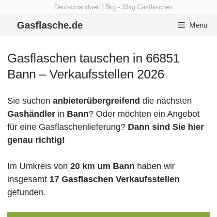
Zum
Deutschlandweit | 5kg - 33kg Gasflaschen
Inhalt
Gasflasche.de
Menü
springen
Gasflaschen tauschen in 66851
Bann – Verkaufsstellen 2026
Sie suchen
anbieterübergreifend
die nächsten
Gashändler
in
Bann
? Oder möchten ein Angebot
für eine Gasflaschenlieferung?
Dann sind Sie hier
genau richtig!
Im Umkreis von
20 km um Bann
haben wir
insgesamt
17 Gasflaschen Verkaufsstellen
gefunden.