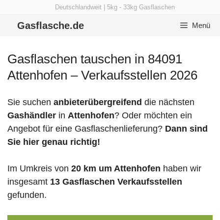
Zum
Deutschlandweit | 5kg - 33kg Gasflaschen
Inhalt
Gasflasche.de
Menü
springen
Gasflaschen tauschen in 84091
Attenhofen – Verkaufsstellen 2026
Sie suchen
anbieterübergreifend
die nächsten
Gashändler
in
Attenhofen
? Oder möchten ein
Angebot für eine Gasflaschenlieferung?
Dann sind
Sie hier genau richtig!
Im Umkreis von
20 km um Attenhofen
haben wir
insgesamt
13 Gasflaschen Verkaufsstellen
gefunden.