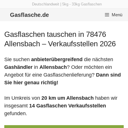
Zum
Deutschlandweit | 5kg - 33kg Gasflaschen
Inhalt
Gasflasche.de
Menü
springen
Gasflaschen tauschen in 78476
Allensbach – Verkaufsstellen 2026
Sie suchen
anbieterübergreifend
die nächsten
Gashändler
in
Allensbach
? Oder möchten ein
Angebot für eine Gasflaschenlieferung?
Dann sind
Sie hier genau richtig!
Im Umkreis von
20 km um Allensbach
haben wir
insgesamt
14 Gasflaschen Verkaufsstellen
gefunden.