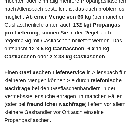
möchten oder einmalig mehrere Propangasflaschen
nach Allensbach bestellen, ist das auch problemlos
möglich.
Ab einer Menge von 66 kg
(bei manchen
Gasflaschenlieferanten auch
132 kg
)
Propangas
pro Lieferung
, können Sie in der Regel auch
regelmäßig mit Gasflaschen beliefert werden. Das
entspricht
12 x 5 kg Gasflaschen
,
6 x 11 kg
Gasflaschen
oder
2 x 33 kg Gasflaschen
.
Einen
Gasflaschen Lieferservice
in Allensbach für
kleineren Mengen können Sie durch
telefonische
Nachfrage
bei den Gasflaschenhändlern in der
Vertriebsstellensuche erfragen. In manchen Fällen
(oder bei
freundlicher Nachfrage
) liefern vor allem
kleinere Gashändler vor Ort auch einzelne
Propangasflaschen.