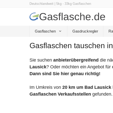
Zum
Deutschlandweit | 5kg - 33kg Gasflaschen
Inhalt
springen
Gasflaschen
Gasdruckregler
Ra
Gasflaschen tauschen in
Sie suchen
anbieterübergreifend
die nä
Lausick
? Oder möchten ein Angebot für 
Dann sind Sie hier genau richtig!
Im Umkreis von
20 km um Bad Lausick
Gasflaschen Verkaufsstellen
gefunden.