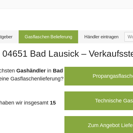
Su
tgeber
Gasflaschen Belieferung
Händler eintragen
nac
 04651 Bad Lausick – Verkaufsst
chsten
Gashändler
in
Bad
Propangasflasch
eine Gasflaschenlieferung?
Technische Gas
haben wir insgesamt
15
Zum Angebot Liefe