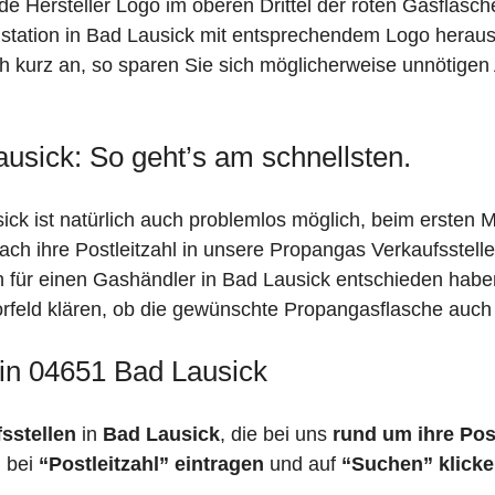
de Hersteller Logo im oberen Drittel der roten Gasflasc
ation in Bad Lausick mit entsprechendem Logo heraus! S
h kurz an, so sparen Sie sich möglicherweise unnötigen
usick: So geht’s am schnellsten.
ck ist natürlich auch problemlos möglich, beim ersten M
fach ihre Postleitzahl in unsere Propangas Verkaufsstell
ch für einen Gashändler in Bad Lausick entschieden hab
 Vorfeld klären, ob die gewünschte Propangasflasche auch 
 in 04651 Bad Lausick
fsstellen
in
Bad Lausick
, die bei uns
rund um ihre Post
h bei
“Postleitzahl” eintragen
und auf
“Suchen” klick