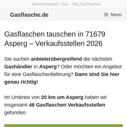
Zum
Deutschlandweit | 5kg - 33kg Gasflaschen
Inhalt
Gasflasche.de
Menü
springen
Gasflaschen tauschen in 71679
Asperg – Verkaufsstellen 2026
Sie suchen
anbieterübergreifend
die nächsten
Gashändler
in
Asperg
? Oder möchten ein Angebot
für eine Gasflaschenlieferung?
Dann sind Sie hier
genau richtig!
Im Umkreis von
20 km um Asperg
haben wir
insgesamt
48 Gasflaschen Verkaufsstellen
gefunden.