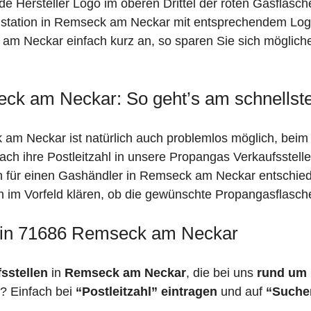
de Hersteller Logo im oberen Drittel der roten Gasflasc
tation in Remseck am Neckar mit entsprechendem Logo h
 am Neckar einfach kurz an, so sparen Sie sich möglich
ck am Neckar: So geht’s am schnellst
am Neckar ist natürlich auch problemlos möglich, beim 
fach ihre Postleitzahl in unsere Propangas Verkaufsstell
ch für einen Gashändler in Remseck am Neckar entschie
ich im Vorfeld klären, ob die gewünschte Propangasflasch
n in 71686 Remseck am Neckar
fsstellen
in
Remseck am Neckar
, die bei uns
rund um i
? Einfach bei
“Postleitzahl” eintragen
und auf
“Suche