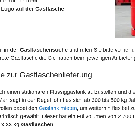
che
nur
bei
dem
n
Logo auf der Gasflasche
r in der Gasflaschensuche
und rufen Sie bitte vorher
te Gasflasche die Sie haben beim jeweiligen Anbieter g
ve zur Gasflaschenlieferung
 einen stationären Flüssiggastank aufzustellen und die
n sagt in der Regel lohnt es sich ab 300 bis 500 kg J
wollen dabei den
Gastank mieten
, um weiterhin flexibel 
irdisch gewählt. Dieser hat ein Füllvolumen von 2.700 
 x 33 kg Gasflaschen
.