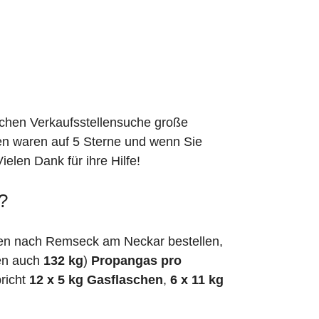
schen Verkaufsstellensuche große
den waren auf 5 Sterne und wenn Sie
elen Dank für ihre Hilfe!
?
hen nach Remseck am Neckar bestellen,
en auch
132 kg
)
Propangas pro
richt
12 x 5 kg Gasflaschen
,
6 x 11 kg