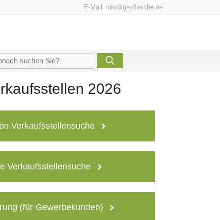
E-Mail:
info@gasflasche.de
che
h:
kaufsstellen 2026
en Verkaufsstellensuche
e Verkaufsstellensuche
rung (für Gewerbekunden)