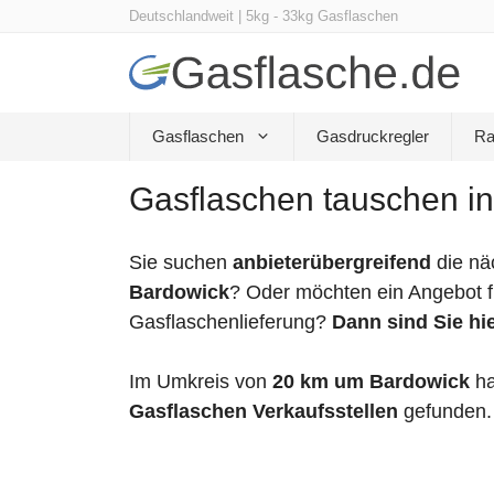
Zum
Deutschlandweit | 5kg - 33kg Gasflaschen
Inhalt
springen
Gasflaschen
Gasdruckregler
Ra
Gasflaschen tauschen in
Sie suchen
anbieterübergreifend
die nä
Bardowick
? Oder möchten ein Angebot f
Gasflaschenlieferung?
Dann sind Sie hie
Im Umkreis von
20 km um Bardowick
ha
Gasflaschen Verkaufsstellen
gefunden.