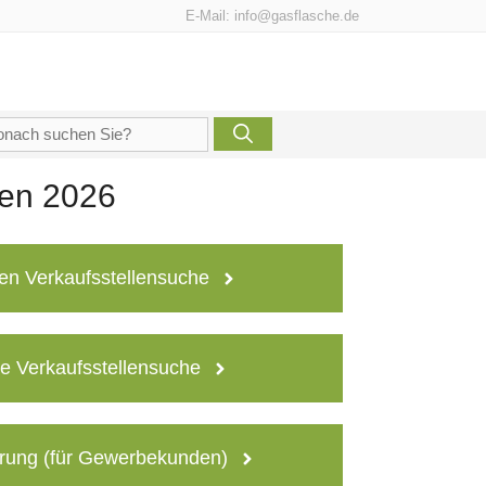
E-Mail:
info@gasflasche.de
che
h:
len 2026
en Verkaufsstellensuche
e Verkaufsstellensuche
rung (für Gewerbekunden)