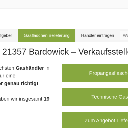
Su
tgeber
Gasflaschen Belieferung
Händler eintragen
nac
 21357 Bardowick – Verkaufsstel
chsten
Gashändler
in
Propangasflasch
ür eine
r genau richtig!
Technische Gas
ben wir insgesamt
19
Zum Angebot Liefe