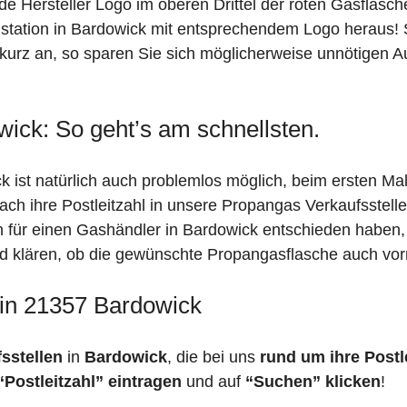
de Hersteller Logo im oberen Drittel der roten Gasflasc
ation in Bardowick mit entsprechendem Logo heraus! Sin
kurz an, so sparen Sie sich möglicherweise unnötigen A
ick: So geht’s am schnellsten.
 ist natürlich auch problemlos möglich, beim ersten Ma
fach ihre Postleitzahl in unsere Propangas Verkaufsstell
ch für einen Gashändler in Bardowick entschieden haben
feld klären, ob die gewünschte Propangasflasche auch vorr
 in 21357 Bardowick
fsstellen
in
Bardowick
, die bei uns
rund um ihre Postl
“Postleitzahl” eintragen
und auf
“Suchen” klicken
!