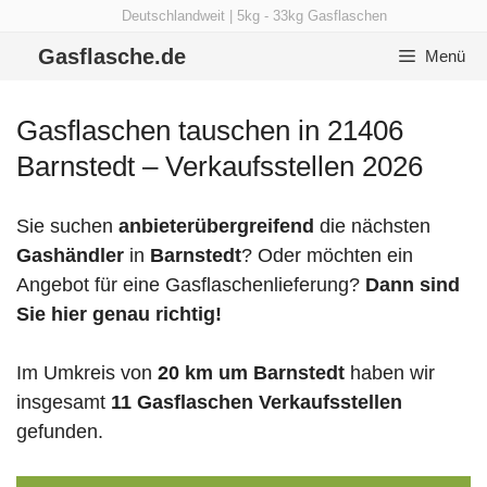
Zum
Deutschlandweit | 5kg - 33kg Gasflaschen
Inhalt
Gasflasche.de
Menü
springen
Gasflaschen tauschen in 21406
Barnstedt – Verkaufsstellen 2026
Sie suchen
anbieterübergreifend
die nächsten
Gashändler
in
Barnstedt
? Oder möchten ein
Angebot für eine Gasflaschenlieferung?
Dann sind
Sie hier genau richtig!
Im Umkreis von
20 km um Barnstedt
haben wir
insgesamt
11 Gasflaschen Verkaufsstellen
gefunden.