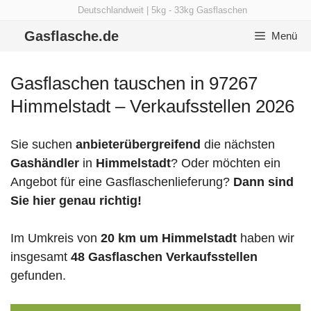
Zum
Deutschlandweit | 5kg - 33kg Gasflaschen
Inhalt
Gasflasche.de
Menü
springen
Gasflaschen tauschen in 97267
Himmelstadt – Verkaufsstellen 2026
Sie suchen
anbieterübergreifend
die nächsten
Gashändler
in
Himmelstadt
? Oder möchten ein
Angebot für eine Gasflaschenlieferung?
Dann sind
Sie hier genau richtig!
Im Umkreis von
20 km um Himmelstadt
haben wir
insgesamt
48 Gasflaschen Verkaufsstellen
gefunden.