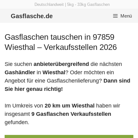
Zum
Deutschlandweit | 5kg - 33kg Gasflaschen
Inhalt
Gasflasche.de
Menü
springen
Gasflaschen tauschen in 97859
Wiesthal – Verkaufsstellen 2026
Sie suchen
anbieterübergreifend
die nächsten
Gashändler
in
Wiesthal
? Oder möchten ein
Angebot für eine Gasflaschenlieferung?
Dann sind
Sie hier genau richtig!
Im Umkreis von
20 km um Wiesthal
haben wir
insgesamt
9 Gasflaschen Verkaufsstellen
gefunden.