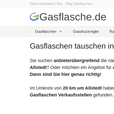
Zum
Deutschlandweit | 5kg - 33kg Gasflaschen
Inhalt
springen
Gasflaschen
Gasdruckregler
Ra
Gasflaschen tauschen in
Sie suchen
anbieterübergreifend
die nä
Allstedt
? Oder möchten ein Angebot für 
Dann sind Sie hier genau richtig!
Im Umkreis von
20 km um Allstedt
haben
Gasflaschen Verkaufsstellen
gefunden.