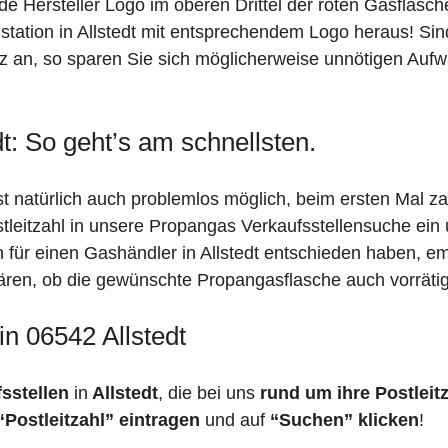
de Hersteller Logo im oberen Drittel der roten Gasflasc
tion in Allstedt mit entsprechendem Logo heraus! Sind 
urz an, so sparen Sie sich möglicherweise unnötigen Aufw
t: So geht’s am schnellsten.
ist natürlich auch problemlos möglich, beim ersten Mal 
stleitzahl in unsere Propangas Verkaufsstellensuche ein
h für einen Gashändler in Allstedt entschieden haben, e
 klären, ob die gewünschte Propangasflasche auch vorräti
in 06542 Allstedt
fsstellen
in
Allstedt
, die bei uns
rund um ihre Postleit
“Postleitzahl” eintragen
und auf
“Suchen” klicken
!