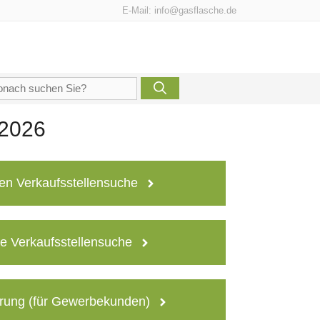
E-Mail:
info@gasflasche.de
che
h:
 2026
en Verkaufsstellensuche
e Verkaufsstellensuche
rung (für Gewerbekunden)