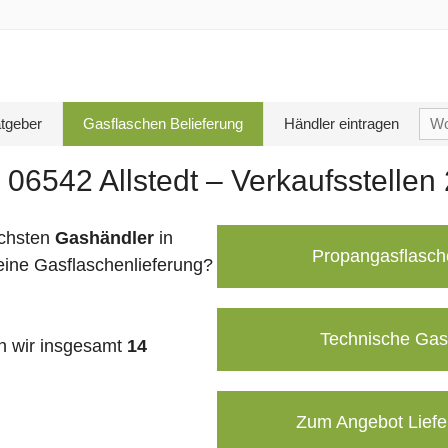
Su
tgeber
Gasflaschen Belieferung
Händler eintragen
nac
 06542 Allstedt – Verkaufsstellen
chsten
Gashändler
in
Propangasflasch
eine Gasflaschenlieferung?
Technische Gas
 wir insgesamt
14
Zum Angebot Liefe