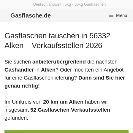
Zum
Deutschlandweit | 5kg - 33kg Gasflaschen
Inhalt
Gasflasche.de
Menü
springen
Gasflaschen tauschen in 56332
Alken – Verkaufsstellen 2026
Sie suchen
anbieterübergreifend
die nächsten
Gashändler
in
Alken
? Oder möchten ein Angebot
für eine Gasflaschenlieferung?
Dann sind Sie hier
genau richtig!
Im Umkreis von
20 km um Alken
haben wir
insgesamt
52 Gasflaschen Verkaufsstellen
gefunden.