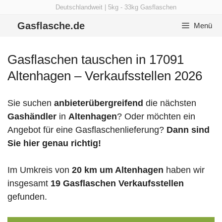
Zum
Deutschlandweit | 5kg - 33kg Gasflaschen
Inhalt
Gasflasche.de
Menü
springen
Gasflaschen tauschen in 17091
Altenhagen – Verkaufsstellen 2026
Sie suchen
anbieterübergreifend
die nächsten
Gashändler
in
Altenhagen
? Oder möchten ein
Angebot für eine Gasflaschenlieferung?
Dann sind
Sie hier genau richtig!
Im Umkreis von
20 km um Altenhagen
haben wir
insgesamt
19 Gasflaschen Verkaufsstellen
gefunden.