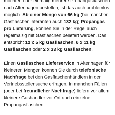
möchten oder einmalig mehrere Propangasflaschen
nach Altenhagen bestellen, ist das auch problemlos
möglich.
Ab einer Menge von 66 kg
(bei manchen
Gasflaschenlieferanten auch
132 kg
)
Propangas
pro Lieferung
, können Sie in der Regel auch
regelmäßig mit Gasflaschen beliefert werden. Das
entspricht
12 x 5 kg Gasflaschen
,
6 x 11 kg
Gasflaschen
oder
2 x 33 kg Gasflaschen
.
Einen
Gasflaschen Lieferservice
in Altenhagen für
kleineren Mengen können Sie durch
telefonische
Nachfrage
bei den Gasflaschenhändlern in der
Vertriebsstellensuche erfragen. In manchen Fällen
(oder bei
freundlicher Nachfrage
) liefern vor allem
kleinere Gashändler vor Ort auch einzelne
Propangasflaschen.