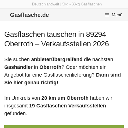
Zum
Deutschlandweit | 5kg - 33kg Gasflaschen
Inhalt
Gasflasche.de
Menü
springen
Gasflaschen tauschen in 89294
Oberroth – Verkaufsstellen 2026
Sie suchen
anbieterübergreifend
die nächsten
Gashändler
in
Oberroth
? Oder möchten ein
Angebot für eine Gasflaschenlieferung?
Dann sind
Sie hier genau richtig!
Im Umkreis von
20 km um Oberroth
haben wir
insgesamt
19 Gasflaschen Verkaufsstellen
gefunden.