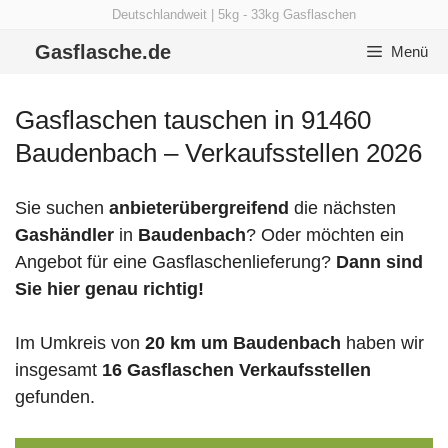
Zum
Deutschlandweit | 5kg - 33kg Gasflaschen
Inhalt
Gasflasche.de
Menü
springen
Gasflaschen tauschen in 91460
Baudenbach – Verkaufsstellen 2026
Sie suchen
anbieterübergreifend
die nächsten
Gashändler
in
Baudenbach
? Oder möchten ein
Angebot für eine Gasflaschenlieferung?
Dann sind
Sie hier genau richtig!
Im Umkreis von
20 km um Baudenbach
haben wir
insgesamt
16 Gasflaschen Verkaufsstellen
gefunden.