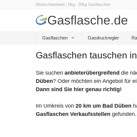
Zum
Deutschlandweit | 5kg - 33kg Gasflaschen
Inhalt
springen
Gasflaschen
Gasdruckregler
Ra
Gasflaschen tauschen i
Sie suchen
anbieterübergreifend
die nä
Düben
? Oder möchten ein Angebot für e
Dann sind Sie hier genau richtig!
Im Umkreis von
20 km um Bad Düben
h
Gasflaschen Verkaufsstellen
gefunden.