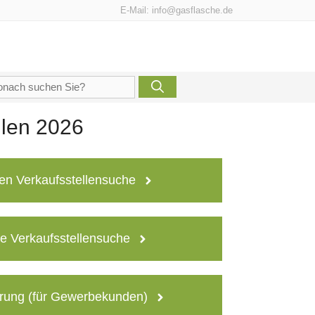
E-Mail:
info@gasflasche.de
che
h:
llen 2026
en Verkaufsstellensuche
e Verkaufsstellensuche
rung (für Gewerbekunden)