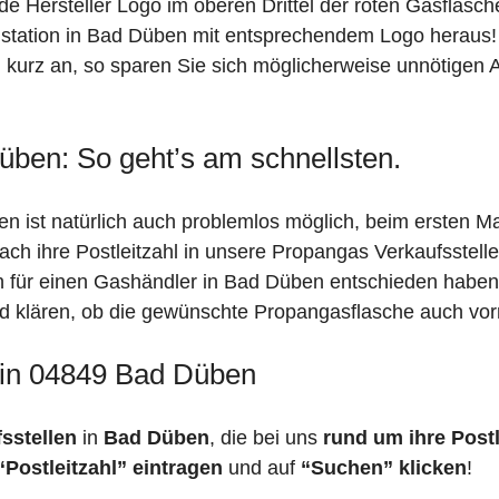
de Hersteller Logo im oberen Drittel der roten Gasflasc
ation in Bad Düben mit entsprechendem Logo heraus! Si
 kurz an, so sparen Sie sich möglicherweise unnötigen A
üben: So geht’s am schnellsten.
 ist natürlich auch problemlos möglich, beim ersten Ma
fach ihre Postleitzahl in unsere Propangas Verkaufsstell
ch für einen Gashändler in Bad Düben entschieden habe
feld klären, ob die gewünschte Propangasflasche auch vorr
 in 04849 Bad Düben
fsstellen
in
Bad Düben
, die bei uns
rund um ihre Postl
“Postleitzahl” eintragen
und auf
“Suchen” klicken
!