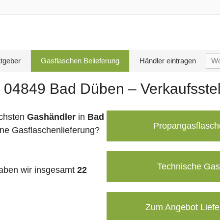
Su
tgeber
Gasflaschen Belieferung
Händler eintragen
nac
n 04849 Bad Düben – Verkaufsste
chsten
Gashändler
in
Bad
Propangasflasch
ine Gasflaschenlieferung?
Technische Gas
aben wir insgesamt
22
Zum Angebot Liefe