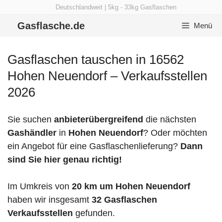
Zum
Deutschlandweit | 5kg - 33kg Gasflaschen
Inhalt
Gasflasche.de
Menü
springen
Gasflaschen tauschen in 16562
Hohen Neuendorf – Verkaufsstellen
2026
Sie suchen
anbieterübergreifend
die nächsten
Gashändler
in
Hohen Neuendorf
? Oder möchten
ein Angebot für eine Gasflaschenlieferung?
Dann
sind Sie hier genau richtig!
Im Umkreis von
20 km um Hohen Neuendorf
haben wir insgesamt
32 Gasflaschen
Verkaufsstellen
gefunden.