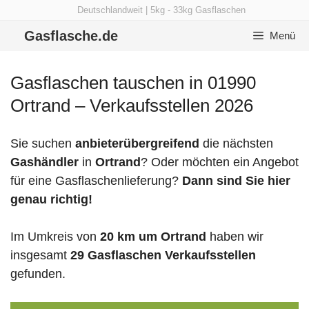
Zum
Deutschlandweit | 5kg - 33kg Gasflaschen
Inhalt
Gasflasche.de
Menü
springen
Gasflaschen tauschen in 01990
Ortrand – Verkaufsstellen 2026
Sie suchen
anbieterübergreifend
die nächsten
Gashändler
in
Ortrand
? Oder möchten ein Angebot
für eine Gasflaschenlieferung?
Dann sind Sie hier
genau richtig!
Im Umkreis von
20 km um Ortrand
haben wir
insgesamt
29 Gasflaschen Verkaufsstellen
gefunden.