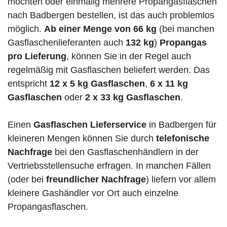
möchten oder einmalig mehrere Propangasflaschen
nach Badbergen bestellen, ist das auch problemlos
möglich.
Ab einer Menge von 66 kg
(bei manchen
Gasflaschenlieferanten auch
132 kg
)
Propangas
pro Lieferung
, können Sie in der Regel auch
regelmäßig mit Gasflaschen beliefert werden. Das
entspricht
12 x 5 kg Gasflaschen
,
6 x 11 kg
Gasflaschen
oder
2 x 33 kg Gasflaschen
.
Einen
Gasflaschen Lieferservice
in Badbergen für
kleineren Mengen können Sie durch
telefonische
Nachfrage
bei den Gasflaschenhändlern in der
Vertriebsstellensuche erfragen. In manchen Fällen
(oder bei
freundlicher Nachfrage
) liefern vor allem
kleinere Gashändler vor Ort auch einzelne
Propangasflaschen.