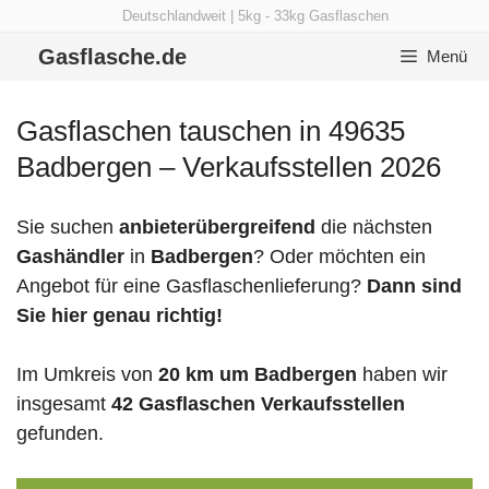
Zum
Deutschlandweit | 5kg - 33kg Gasflaschen
Inhalt
Gasflasche.de
Menü
springen
Gasflaschen tauschen in 49635
Badbergen – Verkaufsstellen 2026
Sie suchen
anbieterübergreifend
die nächsten
Gashändler
in
Badbergen
? Oder möchten ein
Angebot für eine Gasflaschenlieferung?
Dann sind
Sie hier genau richtig!
Im Umkreis von
20 km um Badbergen
haben wir
insgesamt
42 Gasflaschen Verkaufsstellen
gefunden.