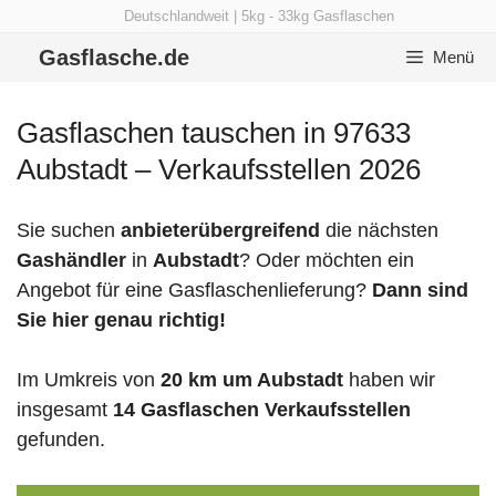
Zum
Deutschlandweit | 5kg - 33kg Gasflaschen
Inhalt
Gasflasche.de
Menü
springen
Gasflaschen tauschen in 97633
Aubstadt – Verkaufsstellen 2026
Sie suchen
anbieterübergreifend
die nächsten
Gashändler
in
Aubstadt
? Oder möchten ein
Angebot für eine Gasflaschenlieferung?
Dann sind
Sie hier genau richtig!
Im Umkreis von
20 km um Aubstadt
haben wir
insgesamt
14 Gasflaschen Verkaufsstellen
gefunden.