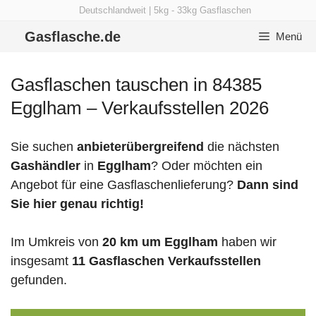
Zum
Deutschlandweit | 5kg - 33kg Gasflaschen
Inhalt
Gasflasche.de
Menü
springen
Gasflaschen tauschen in 84385
Egglham – Verkaufsstellen 2026
Sie suchen
anbieterübergreifend
die nächsten
Gashändler
in
Egglham
? Oder möchten ein
Angebot für eine Gasflaschenlieferung?
Dann sind
Sie hier genau richtig!
Im Umkreis von
20 km um Egglham
haben wir
insgesamt
11 Gasflaschen Verkaufsstellen
gefunden.