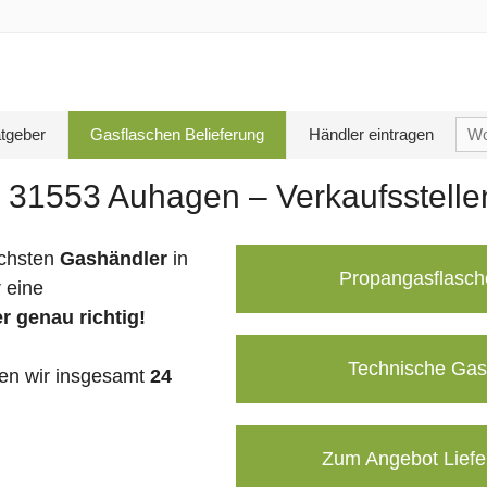
Su
tgeber
Gasflaschen Belieferung
Händler eintragen
nac
n 31553 Auhagen – Verkaufsstell
chsten
Gashändler
in
Propangasflasch
 eine
r genau richtig!
Technische Gas
n wir insgesamt
24
Zum Angebot Liefe