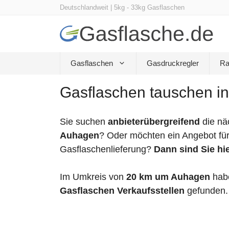
Zum
Deutschlandweit | 5kg - 33kg Gasflaschen
Inhalt
springen
Gasflaschen
Gasdruckregler
Ra
Gasflaschen tauschen i
Sie suchen
anbieterübergreifend
die nä
Auhagen
? Oder möchten ein Angebot für
Gasflaschenlieferung?
Dann sind Sie hie
Im Umkreis von
20 km um Auhagen
habe
Gasflaschen Verkaufsstellen
gefunden.