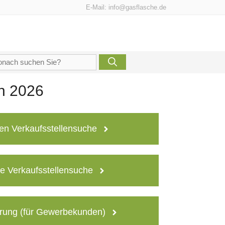
E-Mail:
info@gasflasche.de
che
h:
en 2026
en Verkaufsstellensuche
e Verkaufsstellensuche
rung (für Gewerbekunden)