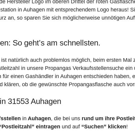
de Hersteller Logo im oberen Drittel der roten Gasflasc
ation in Auhagen mit entsprechendem Logo heraus! Sind
rz an, so sparen Sie sich möglicherweise unnötigen Auf
en: So geht’s am schnellsten.
ist natürlich auch problemlos möglich, beim ersten Mal 
stleitzahl in unsere Propangas Verkaufsstellensuche ein
ch für einen Gashändler in Auhagen entschieden haben, 
feld klären, ob die gewünschte Propangasflasche auch vorr
 in 31553 Auhagen
fsstellen
in
Auhagen
, die bei uns
rund um ihre Postlei
“Postleitzahl” eintragen
und auf
“Suchen” klicken
!