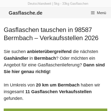
Zum
Deutschlandweit | 5kg - 33kg Gasflaschen
Inhalt
Gasflasche.de
Menü
springen
Gasflaschen tauschen in 98587
Bermbach – Verkaufsstellen 2026
Sie suchen
anbieterübergreifend
die nächsten
Gashändler
in
Bermbach
? Oder möchten ein
Angebot für eine Gasflaschenlieferung?
Dann sind
Sie hier genau richtig!
Im Umkreis von
20 km um Bermbach
haben wir
insgesamt
11 Gasflaschen Verkaufsstellen
gefunden.