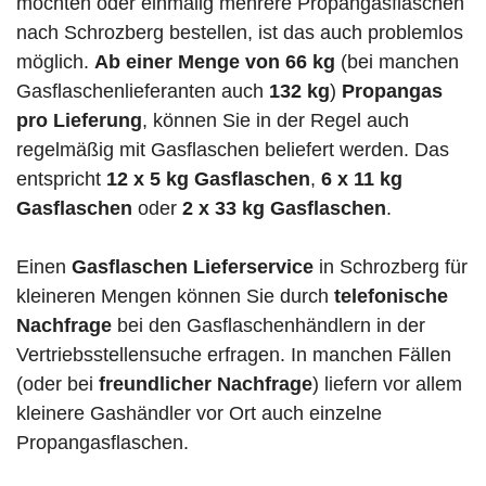
möchten oder einmalig mehrere Propangasflaschen
nach Schrozberg bestellen, ist das auch problemlos
möglich.
Ab einer Menge von 66 kg
(bei manchen
Gasflaschenlieferanten auch
132 kg
)
Propangas
pro Lieferung
, können Sie in der Regel auch
regelmäßig mit Gasflaschen beliefert werden. Das
entspricht
12 x 5 kg Gasflaschen
,
6 x 11 kg
Gasflaschen
oder
2 x 33 kg Gasflaschen
.
Einen
Gasflaschen Lieferservice
in Schrozberg für
kleineren Mengen können Sie durch
telefonische
Nachfrage
bei den Gasflaschenhändlern in der
Vertriebsstellensuche erfragen. In manchen Fällen
(oder bei
freundlicher Nachfrage
) liefern vor allem
kleinere Gashändler vor Ort auch einzelne
Propangasflaschen.