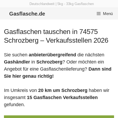
Zum
Deutschlandweit | 5kg - 33kg Gasflaschen
Inhalt
Gasflasche.de
Menü
springen
Gasflaschen tauschen in 74575
Schrozberg – Verkaufsstellen 2026
Sie suchen
anbieterübergreifend
die nächsten
Gashändler
in
Schrozberg
? Oder möchten ein
Angebot für eine Gasflaschenlieferung?
Dann sind
Sie hier genau richtig!
Im Umkreis von
20 km um Schrozberg
haben wir
insgesamt
15 Gasflaschen Verkaufsstellen
gefunden.